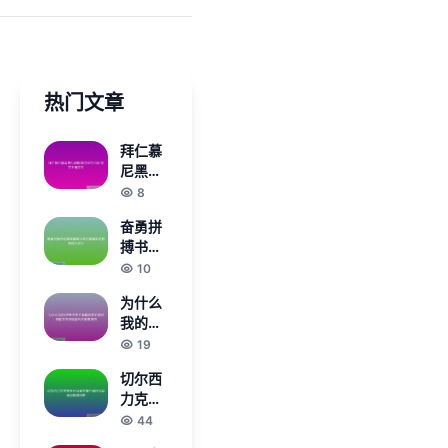
热门文章
拜仁慕
尼黑尚
未为穆
8
勒提供
奋勇拼
续约合
搏书写
同 存在
辉煌篇
10
不确定
章冰雪
性
为什么
河南精
我的CF
彩绽放
进不去
19
新时代
全面解
风采
切尔西
析常见
力克巴
原因与
黎圣日
44
解决方
耳曼荣
法指南