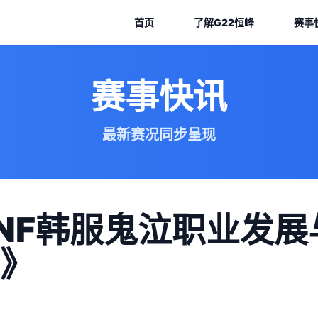
首页
了解
G22恒峰
赛事
赛事快讯
最新赛况同步呈现
NF韩服鬼泣职业发展
》