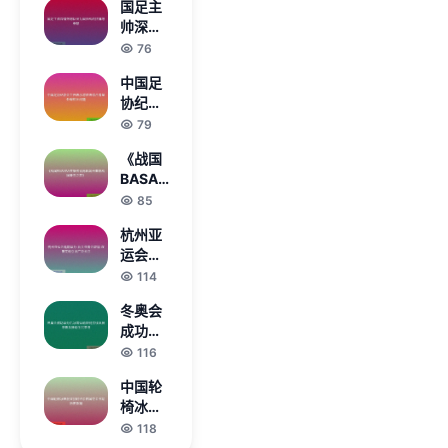
国足主
膺世俱
五步排
帅深情
杯冠军
查技巧
致谢队
76
再创辉
员为国
煌历史
中国足
征战的
协纪委
拼搏与
会主任
79
奉献
表示将
《战国
依法综
BASARA
合考量
英雄传说
85
处理相
再起风云
关问题
杭州亚
重燃战国
运会延
豪杰之
期举办
114
梦》
汕头亚
冬奥会
青会取
成功举
消 双重
办后冰
116
变动引
雪运动
发广泛
中国轮
如何持
关注
椅冰壶
续发展
混双加
118
与普及
时绝杀