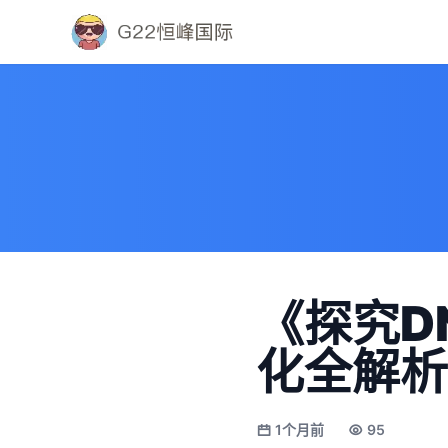
《探究D
化全解析
1个月前
95