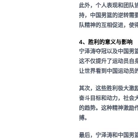
此外，个人表现和团队
持，中国男篮的逆转需
队精神的互相促进，使
4、胜利的意义与影响
宁泽涛夺冠以及中国男
这不仅提升了运动员自
让世界看到中国运动员
其次，这些胜利极大激
奋斗目标和动力，社会
的趋势。这种精神激励
搏。
最后，宁泽涛和中国男