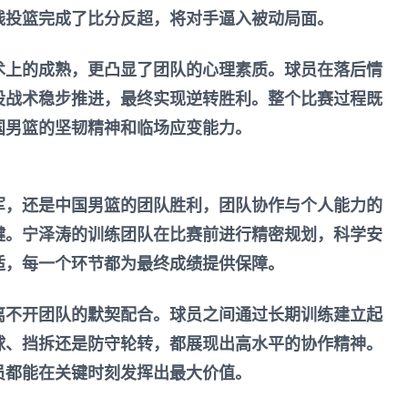
线投篮完成了比分反超，将对手逼入被动局面。
术上的成熟，更凸显了团队的心理素质。球员在落后情
设战术稳步推进，最终实现逆转胜利。整个比赛过程既
国男篮的坚韧精神和临场应变能力。
军，还是中国男篮的团队胜利，团队协作与个人能力的
键。宁泽涛的训练团队在比赛前进行精密规划，科学安
适，每一个环节都为最终成绩提供保障。
离不开团队的默契配合。球员之间通过长期训练建立起
球、挡拆还是防守轮转，都展现出高水平的协作精神。
员都能在关键时刻发挥出最大价值。