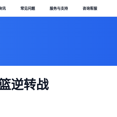
快讯
常见问题
服务与支持
咨询客服
男篮逆转战