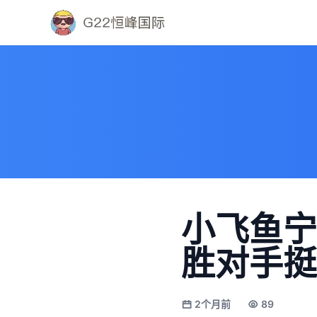
小飞鱼宁
胜对手挺
2个月前
89