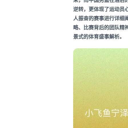
采，而中国男篮在落后
逆转，更体现了运动员
人振奋的赛事进行详细
略、比赛背后的团队精
景式的体育盛事解析。