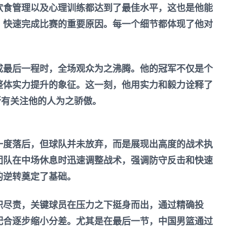
饮食管理以及心理训练都达到了最佳水平，这也是他能
、快速完成比赛的重要原因。每一个细节都体现了他对
成最后一程时，全场观众为之沸腾。他的冠军不仅是个
整体实力提升的象征。这一刻，他用实力和毅力诠释了
所有关注他的人为之骄傲。
一度落后，但球队并未放弃，而是展现出高度的战术执
团队在中场休息时迅速调整战术，强调防守反击和快速
的逆转奠定了基础。
职尽责，关键球员在压力之下挺身而出，通过精确投
配合逐步缩小分差。尤其是在最后一节，中国男篮通过