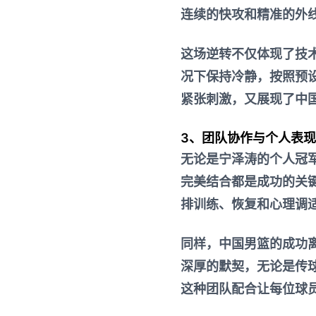
连续的快攻和精准的外
这场逆转不仅体现了技
况下保持冷静，按照预
紧张刺激，又展现了中
3、团队协作与个人表现
无论是宁泽涛的个人冠
完美结合都是成功的关
排训练、恢复和心理调
同样，中国男篮的成功
深厚的默契，无论是传
这种团队配合让每位球