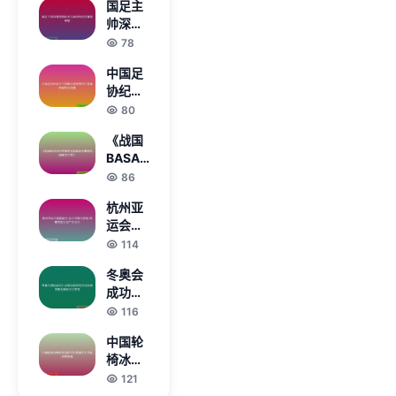
国足主
膺世俱
五步排
帅深情
杯冠军
查技巧
致谢队
78
再创辉
员为国
煌历史
中国足
征战的
协纪委
拼搏与
会主任
80
奉献
表示将
《战国
依法综
BASARA
合考量
英雄传说
86
处理相
再起风云
关问题
杭州亚
重燃战国
运会延
豪杰之
期举办
114
梦》
汕头亚
冬奥会
青会取
成功举
消 双重
办后冰
116
变动引
雪运动
发广泛
中国轮
如何持
关注
椅冰壶
续发展
混双加
121
与普及
时绝杀