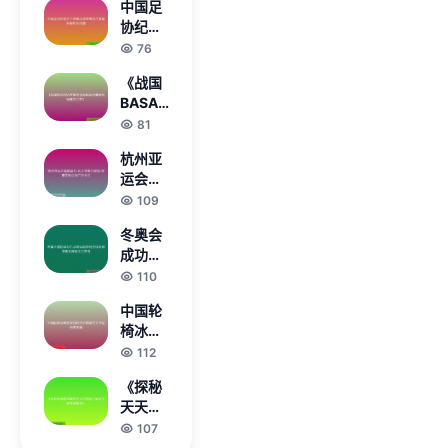
中国足
征战的
协纪委
拼搏与
会主任
76
奉献
表示将
《战国
依法综
BASARA
合考量
英雄传说
81
处理相
再起风云
关问题
杭州亚
重燃战国
运会延
豪杰之
期举办
109
梦》
汕头亚
冬奥会
青会取
成功举
消 双重
办后冰
110
变动引
雪运动
发广泛
中国轮
如何持
关注
椅冰壶
续发展
混双加
112
与普及
时绝杀
推动全
《探秘
韩国夺
民参与
天天酷
金书写
跑暗夜
107
历史新
宝贝的