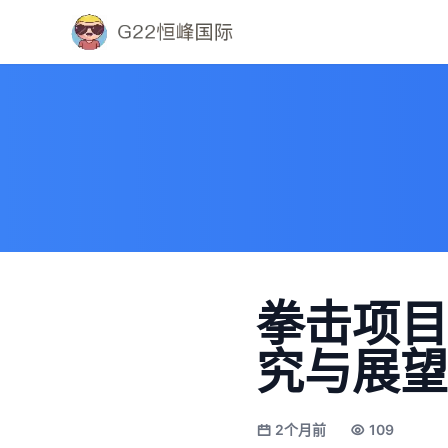
拳击项目
究与展望
2个月前
109