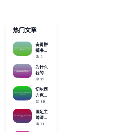
热门文章
奋勇拼
搏书写
辉煌篇
2
章冰雪
为什么
河南精
我的CF
彩绽放
进不去
11
新时代
全面解
风采
切尔西
析常见
力克巴
原因与
黎圣日
39
解决方
耳曼荣
法指南
国足主
膺世俱
五步排
帅深情
杯冠军
查技巧
致谢队
71
再创辉
员为国
煌历史