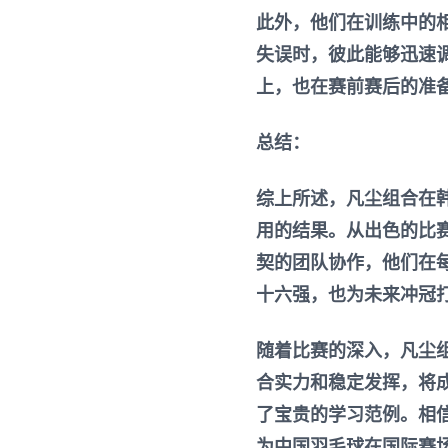
此外，他们在训练中的
失误时，彼此能够迅速
上，也在赛前赛后的准
总结：
综上所述，凡尘组合在
用的结果。从出色的比
契的团队协作，他们在
十六强，也为未来冲冠
随着比赛的深入，凡尘
合实力和稳定发挥，将
了宝贵的学习范例。相
为中国羽毛球在国际赛