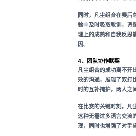
同时，凡尘组合在赛后
验中及时吸取教训，调
理上的成熟和自我反思
因。
4、团队协作默契
凡尘组合的成功离不开
效的沟通，展现了双打
时的互补掩护，两人之
在比赛的关键时刻，凡
这种无需过多语言交流
现，同时也增强了对手