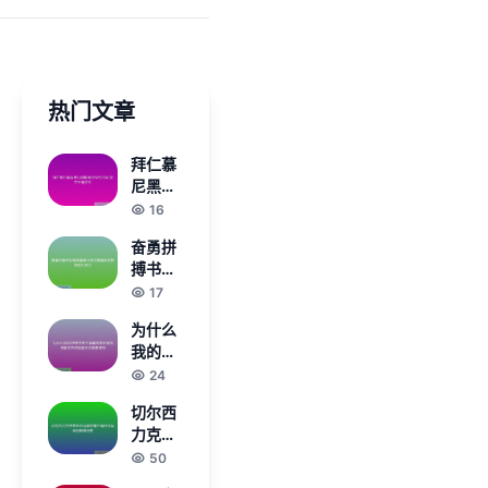
热门文章
拜仁慕
尼黑尚
未为穆
16
勒提供
奋勇拼
续约合
搏书写
同 存在
辉煌篇
17
不确定
章冰雪
性
为什么
河南精
我的CF
彩绽放
进不去
24
新时代
全面解
风采
切尔西
析常见
力克巴
原因与
黎圣日
50
解决方
耳曼荣
法指南