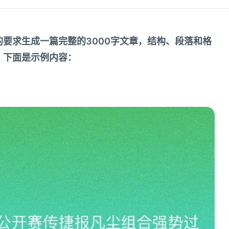
要求生成一篇完整的3000字文章，结构、段落和格
。下面是示例内容：