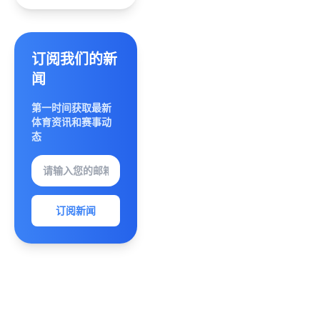
推动全
韩国夺
民参与
金书写
历史新
篇
订阅我们的新
闻
第一时间获取最新
体育资讯和赛事动
态
订阅新闻