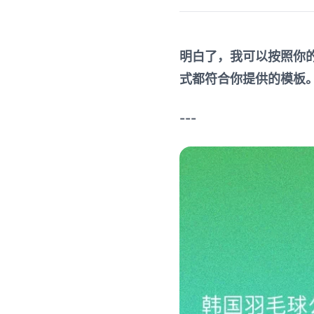
明白了，我可以按照你的
式都符合你提供的模板
---