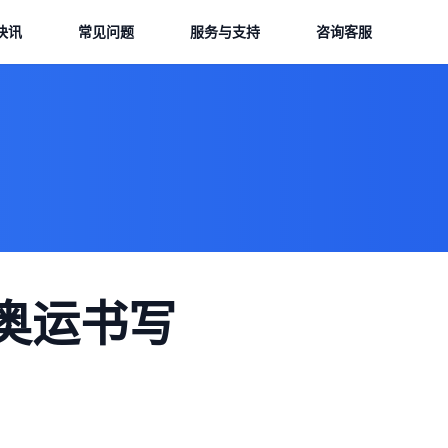
快讯
常见问题
服务与支持
咨询客服
奥运书写