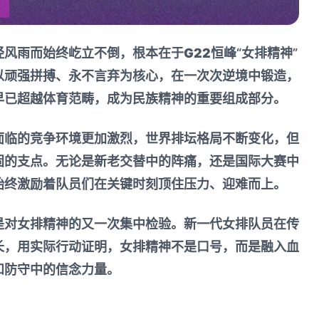
经风雨而始终屹立不倒，根本在于
G22恒峰
“女排精神”
以顽强拼搏、永不言弃为核心，在一次次逆境中锻造，
早已超越体育范畴，成为民族精神的重要组成部分。
面临的竞争环境更加激烈，世界排坛格局不断变化，但
固的支点。无论是新老交替中的阵痛，还是国际大赛中
始终激励着队员们在关键时刻顶住压力、迎难而上。
是对女排精神的又一次集中检验。新一代女排队员在传
长，用实际行动证明，女排精神不是口号，而是融入血
和防守中的信念力量。