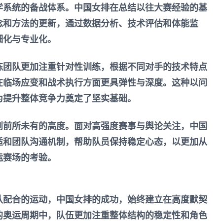
学系统的备战体系。中国女排在总结以往大赛经验的基
念和方法的更新，通过数据分析、技术评估和体能监
细化与专业化。
练团队更加注重针对性训练，根据不同对手的技术特点
在临场应变和战术执行方面更具弹性与深度。这种以问
为提升整体竞争力奠定了坚实基础。
到前所未有的高度。面对高强度赛事与舆论关注，中国
适和团队沟通机制，帮助队员保持稳定心态，以更加从
运赛场的考验。
队配合的运动，中国女排的成功，始终建立在高度默契
的奥运周期中，队伍更加注重整体结构的稳定性和角色