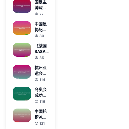
国足主
膺世俱
五步排
帅深情
杯冠军
查技巧
致谢队
77
再创辉
员为国
煌历史
中国足
征战的
协纪委
拼搏与
会主任
80
奉献
表示将
《战国
依法综
BASARA
合考量
英雄传说
85
处理相
再起风云
关问题
杭州亚
重燃战国
运会延
豪杰之
期举办
114
梦》
汕头亚
冬奥会
青会取
成功举
消 双重
办后冰
116
变动引
雪运动
发广泛
中国轮
如何持
关注
椅冰壶
续发展
混双加
121
与普及
时绝杀