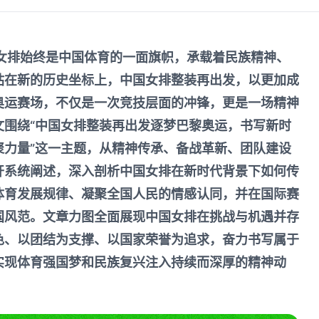
国女排始终是中国体育的一面旗帜，承载着民族精神、
站在新的历史坐标上，中国女排整装再出发，以更加成
奥运赛场，不仅是一次竞技层面的冲锋，更是一场精神
文围绕“中国女排整装再出发逐梦巴黎奥运，书写新时
聚力量”这一主题，从精神传承、备战革新、团队建设
开系统阐述，深入剖析中国女排在新时代背景下如何传
体育发展规律、凝聚全国人民的情感认同，并在国际赛
国风范。文章力图全面展现中国女排在挑战与机遇并存
色、以团结为支撑、以国家荣誉为追求，奋力书写属于
实现体育强国梦和民族复兴注入持续而深厚的精神动