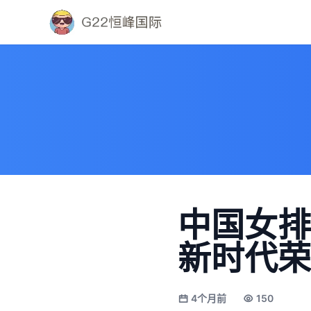
中国女排
新时代荣
4个月前
150